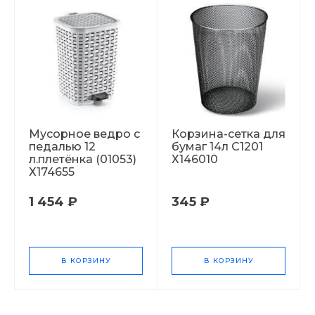
Мусорное ведро с
Корзина-сетка для
педалью 12
бумаг 14л C1201
л.плетёнка (01053)
Х146010
Х174655
1 454 ₽
345 ₽
В КОРЗИНУ
В КОРЗИНУ