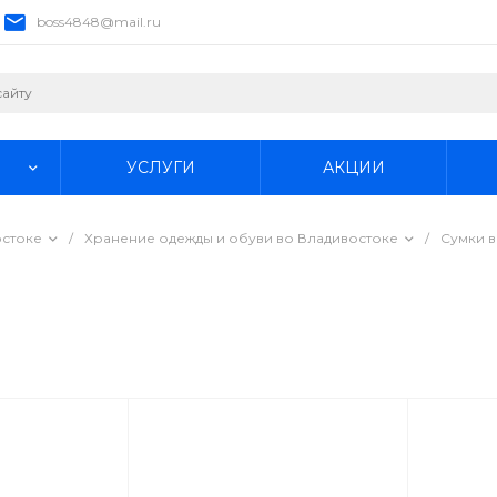
boss4848@mail.ru
УСЛУГИ
АКЦИИ
остоке
/
Хранение одежды и обуви во Владивостоке
/
Сумки в