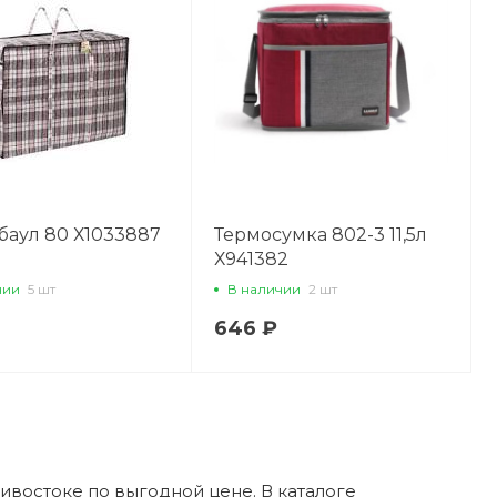
баул 80 Х1033887
Термосумка 802-3 11,5л
Х941382
чии
5 шт
В наличии
2 шт
646 ₽
ивостоке по выгодной цене. В каталоге