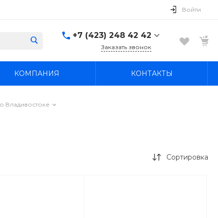
Войти
+7 (423) 248 42 42
Заказать звонок
+7 (423) 248 42 42
КОМПАНИЯ
КОНТАКТЫ
Надеждинский район, п.
Новый, ул.
Первомайская, д. 1а
Пн-Вс: 8:30-19:00
о Владивостоке
boss4848@mail.ru
Сортировка