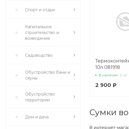
Спорт и отдых
Капитальное
строительство и
возведение
Садоводство
Термоконтей
10л 081918
Обустройство бани и
В наличии
2 шт
сауны
2 900 ₽
Обустройство
территории
Сумки во
Дом и дача
В интернет-мага