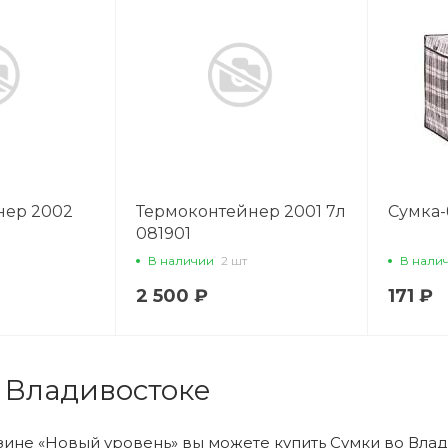
нер 2002
Термоконтейнер 2001 7л
Сумка-
081901
В наличии
2 шт
В нали
2 500 ₽
171 ₽
 Владивостоке
зине «Новый уровень» вы можете купить Сумки во Влад