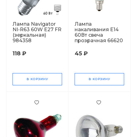
Лампа Navigator
Лампа
NI-R63 60W E27 FR
накаливания Е14
(зеркальная)
60Вт свеча
984358
прозрачная 66620
118 ₽
45 ₽
В КОРЗИНУ
В КОРЗИНУ