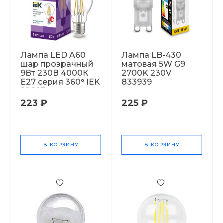
Лампа LED A60
Лампа LB-430
шар прозрачный
матовая 5W G9
9Вт 230В 4000К
2700K 230V
E27 серия 360° IEK
833939
22893
223 ₽
225 ₽
В КОРЗИНУ
В КОРЗИНУ