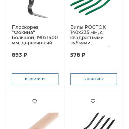
Плоскорез
Вилы РОСТОК
"Фокина"
140х235 мм, с
большой, 190х1400
квадратными
мм, деревянный
зубьями,
черенок 029781
углеродистая, без
черенка (39717)
893 ₽
578 ₽
1028609
В КОРЗИНУ
В КОРЗИНУ