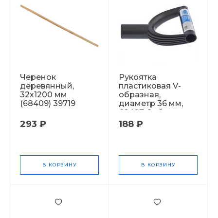
Черенок
Рукоятка
деревянный,
пластиковая V-
32х1200 мм
образная,
(68409) 39719
диаметр 36 мм,
68427 Сибртех
39634
293 ₽
188 ₽
В КОРЗИНУ
В КОРЗИНУ