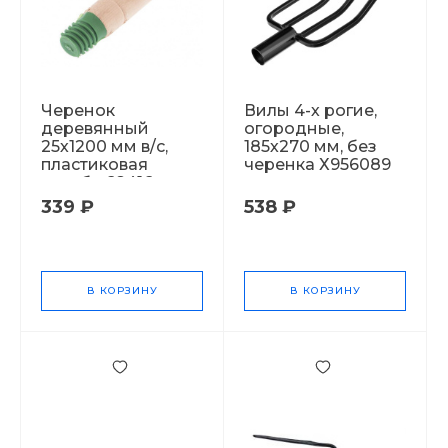
Черенок
Вилы 4-х рогие,
деревянный
огородные,
25х1200 мм в/с,
185х270 мм, без
пластиковая
черенка Х956089
резьба 68416
Х977794
339 ₽
538 ₽
В КОРЗИНУ
В КОРЗИНУ