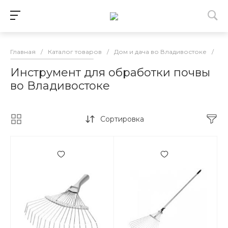
Главная
/
Каталог товаров
/
Дом и дача во Владивостоке
/
Са
Инструмент для обработки почвы
во Владивостоке
Сортировка