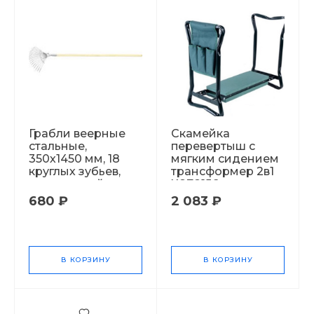
Грабли веерные
Скамейка
стальные,
перевертыш с
350х1450 мм, 18
мягким сидением
круглых зубьев,
трансформер 2в1
деревянный
Х878156
черенок, Сибртех
680 ₽
2 083 ₽
(61781) Х11609
В КОРЗИНУ
В КОРЗИНУ