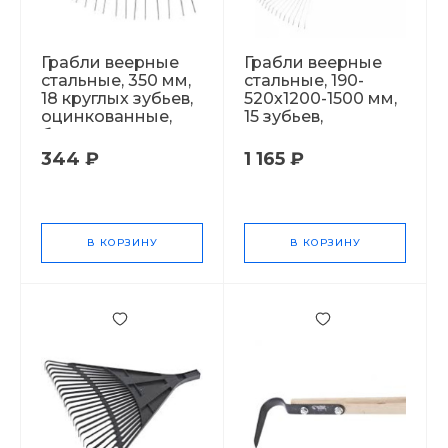
Грабли веерные
Грабли веерные
стальные, 350 мм,
стальные, 190-
18 круглых зубьев,
520х1200-1500 мм,
оцинкованные,
15 зубьев,
без черенка
раздвижные
042032
042018
344 ₽
1 165 ₽
В КОРЗИНУ
В КОРЗИНУ