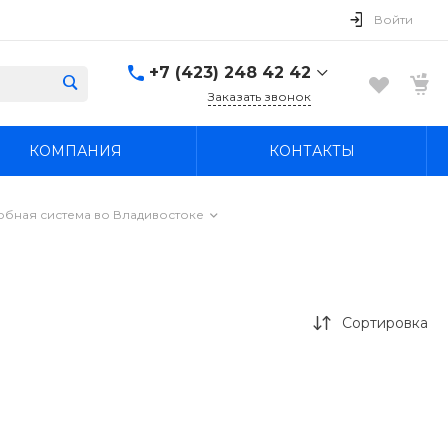
Войти
+7 (423) 248 42 42
Заказать звонок
+7 (423) 248 42 42
КОМПАНИЯ
КОНТАКТЫ
Надеждинский район, п.
Новый, ул.
Первомайская, д. 1а
Пн-Вс: 8:30-19:00
бная система во Владивостоке
boss4848@mail.ru
Сортировка