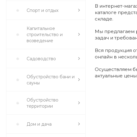
В интернет-мага
Спорт и отдых
каталоге предст
складе.
Капитальное
Мы предлагаем р
строительство и
задач и требова
возведение
Вся продукция о
онлайн в нескол
Садоводство
Осуществляем бы
актуальные цены
Обустройство бани и
сауны
Обустройство
территории
Дом и дача