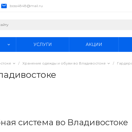
boss4848@mail.ru
УСЛУГИ
АКЦИИ
остоке
/
Хранение одежды и обуви во Владивостоке
/
Гардеро
ладивостоке
ная система во Владивостоке