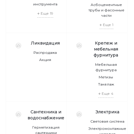
инструмента
Асбоцементные
трубы и фасонные
Еще
19
части
Еще
1
Ликвидация
Крепеж и
мебельная
Распродажа
фурнитура
Акция
Мебельная
фурнитура
Метизы
Такелаж
Еще
4
Сантехника и
Электрика
водоснабжение
Световая система
Герметизация
Электромонтажные
сантехники
изделия