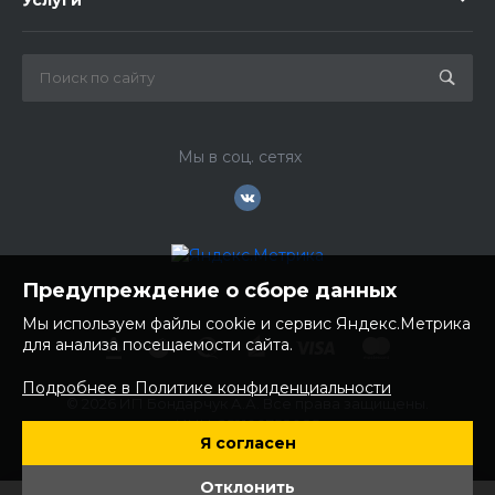
Услуги
Мы в соц. сетях
Предупреждение о сборе данных
Мы используем файлы cookie и сервис Яндекс.Метрика
для анализа посещаемости сайта.
Подробнее в Политике конфиденциальности
© 2026 ИП Бондарчук А.А. Все права защищены.
ИНН: 252100758085
Я согласен
ОГРНИП: 304250236200270
Юр. адрес: 692481 Приморский край, Надеждинский район,
Отклонить
с. Вольно- Надеждинское, ул. Торопова 12