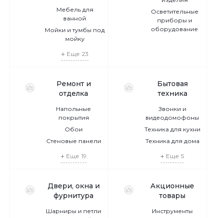
Мебель для
Осветительные
ванной
приборы и
оборудование
Мойки и тумбы под
мойку
Еще
23
Ремонт и
Бытовая
отделка
техника
Напольные
Звонки и
покрытия
видеодомофоны
Обои
Техника для кухни
Стеновые панели
Техника для дома
Еще
19
Еще
5
Двери, окна и
Акционные
фурнитура
товары
Шарниры и петли
Инструменты