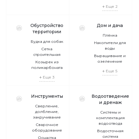
Еще
2
Обустройство
Дом и дача
территории
Плёнка
Будка для собак
Накопители для
воды
Сетка
строительная
Выращивание и
озеленение
Козырек из
поликарбоната
Еще
5
Еще
3
Инструменты
Водоотведение
и дренаж
Сверление,
долбление,
Системы и
закручивание
комплектация
водоотвода
Сварочное
оборудование
Водосточная
система
Оснастка