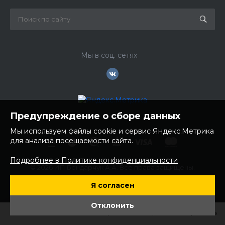
Мы в соц. сетях
Предупреждение о сборе данных
Мы используем файлы cookie и сервис Яндекс.Метрика
для анализа посещаемости сайта.
Подробнее в Политике конфиденциальности
© 2026 ИП Бондарчук А.А. Все права защищены.
ИНН: 252100758085
Я согласен
ОГРНИП: 304250236200270
Юр. адрес: 692481 Приморский край, Надеждинский район,
Отклонить
с. Вольно- Надеждинское, ул. Торопова 12
Главная
Главная
Кабинет
Кабинет
Корзина
Корзина
Избранные
Избранные
Сравнение
Сравнение