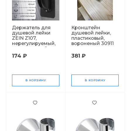
Держатель для
Кронштейн
душевой лейки
душевой лейки,
ZEIN Z107,
пластиковый,
нерегулируемый,
вороненый 30911
самоклеющейся,
черный 9931901
174 ₽
381 ₽
СТ52390
В КОРЗИНУ
В КОРЗИНУ