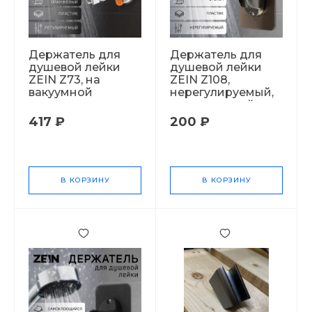
Держатель для
Держатель для
душевой лейки
душевой лейки
ZEIN Z73, на
ZEIN Z108,
вакуумной
нерегулируемый,
присоске, пластик,
самоклеющейся,
хром/оранжевый
бронза 9931902
417 ₽
200 ₽
6996280 СТ60418
СТ52406
В КОРЗИНУ
В КОРЗИНУ