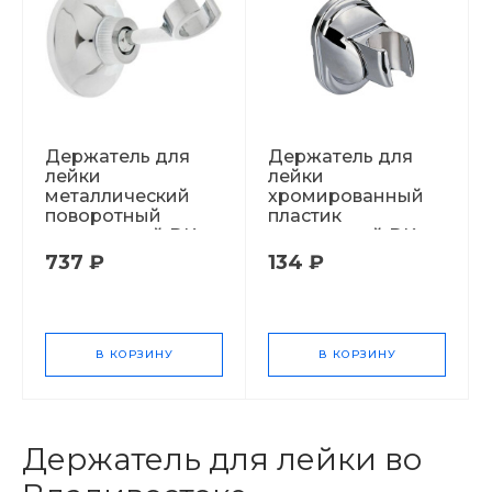
Держатель для
Держатель для
лейки
лейки
металлический
хромированный
поворотный
пластик
удлиненный DK-
поворотный DK-
409 32106
407 48060
737 ₽
134 ₽
В КОРЗИНУ
В КОРЗИНУ
Держатель для лейки во