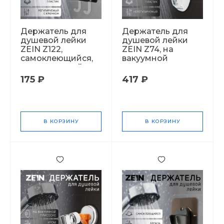
Держатель для
Держатель для
душевой лейки
душевой лейки
ZEIN Z122,
ZEIN Z74, на
самоклеющийся,
вакуумной
регулируемый, с
присоске, пластик,
крючком,черный
хром/оранжевый
175 ₽
417 ₽
9931938 СТ60524
6996281 СТ60425
В КОРЗИНУ
В КОРЗИНУ