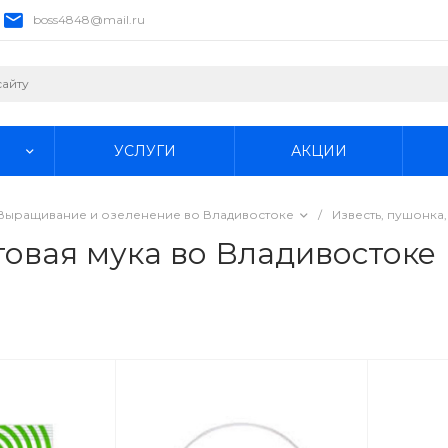
boss4848@mail.ru
УСЛУГИ
АКЦИИ
Выращивание и озеленение во Владивостоке
/
Известь, пушонка
товая мука во Владивостоке