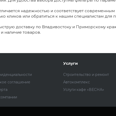
ний. Для удобства выбора доступны фильтры по параме
тличается надежностью и соответствует современным 
ько кликов или обратиться к нашим специалистам для п
струю доставку по Владивостоку и Приморскому краю
 и наличие товаров.
Услуги
фиденциальности
Строительство и ремонт
ское соглашение
Автокомплекс
ерта
Услуги кафе «ВЕСНА»
компании