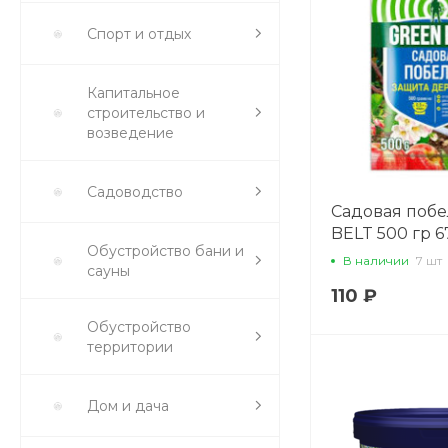
Спорт и отдых
Капитальное
строительство и
возведение
Садоводство
Садовая поб
BELT 500 гр 
Обустройство бани и
В наличии
7 шт
сауны
110 ₽
Обустройство
территории
Дом и дача