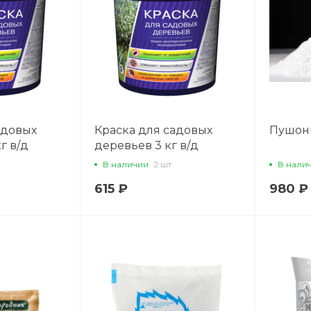
адовых
Краска для садовых
Пушонк
г в/д
деревьев 3 кг в/д
я 771897
полиакриловая 771880
В наличии
2 шт
В нали
615 ₽
980 ₽