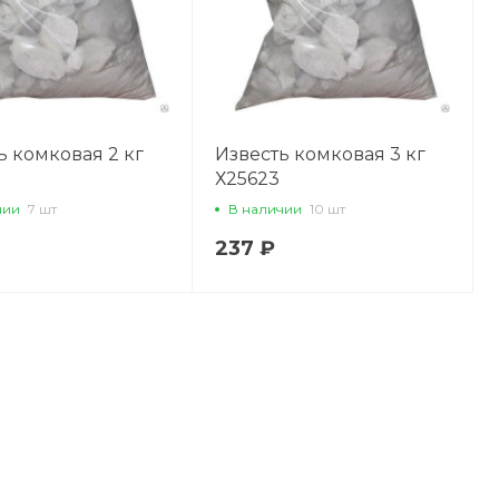
ь комковая 2 кг
Известь комковая 3 кг
Х25623
чии
7 шт
В наличии
10 шт
237 ₽