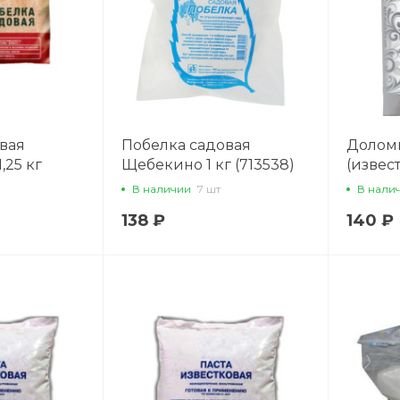
вая
Побелка садовая
Долом
,25 кг
Щебекино 1 кг (713538)
(извест
22
Х38661
(69335
В наличии
7 шт
В нали
138 ₽
140 ₽