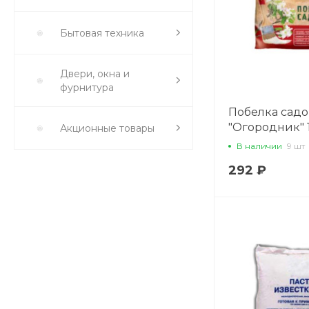
Бытовая техника
Двери, окна и
фурнитура
Побелка садо
"Огородник" 1
Акционные товары
(712621) Х387
В наличии
9 шт
292 ₽