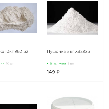
а 10кг 982132
Пушонка 5 кг Х82923
чии
10 шт
В наличии
3 шт
149 ₽