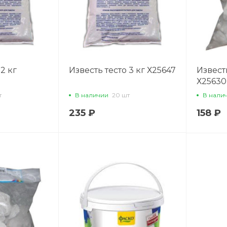
2 кг
Известь тесто 3 кг Х25647
Извест
Х25630
т
В наличии
20 шт
В нали
235 ₽
158 ₽