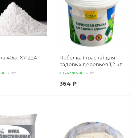
а 40кг Х712241
Побелка (краска) для
садовых деревьев 1,2 кг
Фаско (712545) Х39989
чии
6 шт
В наличии
6 шт
364 ₽