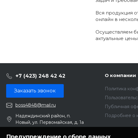
задач и требова
Вся продукция о
онлайн в нескол
Осуществляем бы
актуальные цены
О компании
+7 (423) 248 42 42
Политика кон
Заказать звонок
Пользователь
boss4848@mail.ru
Публичная оф
Подробнее о 
Надеждинский район, п.
Новый, ул. Первомайская, д. 1а
Предупреждение о сборе данных