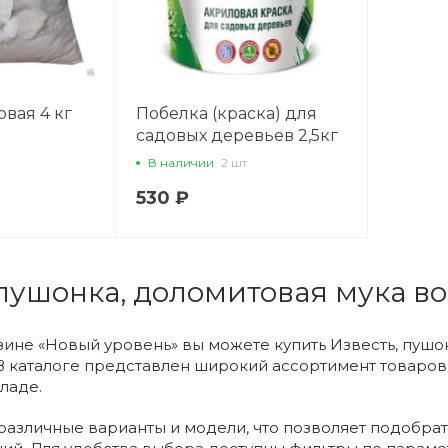
вая 4 кг
Побелка (краска) для
садовых деревьев 2,5кг
Фаско 712546 Х775271
В наличии
2 шт
530 ₽
 пушонка, доломитовая мука в
зине «Новый уровень» вы можете купить Известь, пушо
В каталоге представлен широкий ассортимент товаров
ладе.
азличные варианты и модели, что позволяет подобрат