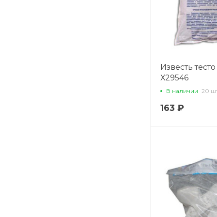
Известь тесто 
Х29546
В наличии
20 ш
163 ₽