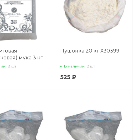
итовая
Пушонка 20 кг Х30399
ковая) мука 3 кг
0) Х38777
чии
8 шт
В наличии
2 шт
525 ₽