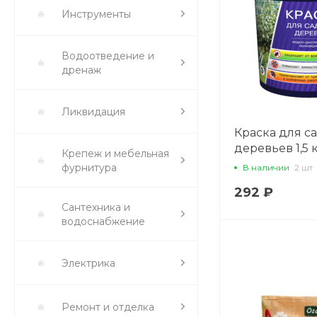
Инструменты
Водоотведение и
дренаж
Ликвидация
Краска для с
деревьев 1,5 к
Крепеж и мебельная
полиакрилова
фурнитура
В наличии
2 шт
292 ₽
Сантехника и
водоснабжение
Электрика
Ремонт и отделка