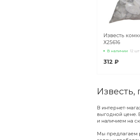
Известь комко
Х25616
В наличии
12 шт
312 ₽
Известь,
В интернет-мага
выгодной цене. 
и наличием на ск
Мы предлагаем р