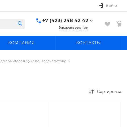
Войти
+7 (423) 248 42 42
Заказать звонок
+7 (423) 248 42 42
КОМПАНИЯ
КОНТАКТЫ
Надеждинский район, п.
Новый, ул.
Первомайская, д. 1а
Пн-Вс: 8:30-19:00
, доломитовая мука во Владивостоке
boss4848@mail.ru
Сортировка