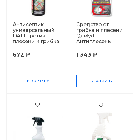
Антисептик
Средство от
универсальный
грибка и плесени
DALI против
Quelyd
плесени и грибка
Антиплесень
триггер 0,6л
Защита от грибка
Х18884
и плесени 0.5л
672 ₽
1 343 ₽
9676994
В КОРЗИНУ
В КОРЗИНУ