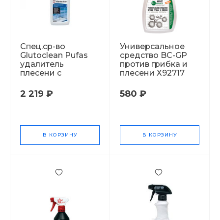
Спец.ср-во
Универсальное
Glutoclean Pufas
средство BC-GP
удалитель
против грибка и
плесени с
плесени Х92717
активным хлором
750мл 184050
2 219 ₽
580 ₽
В КОРЗИНУ
В КОРЗИНУ