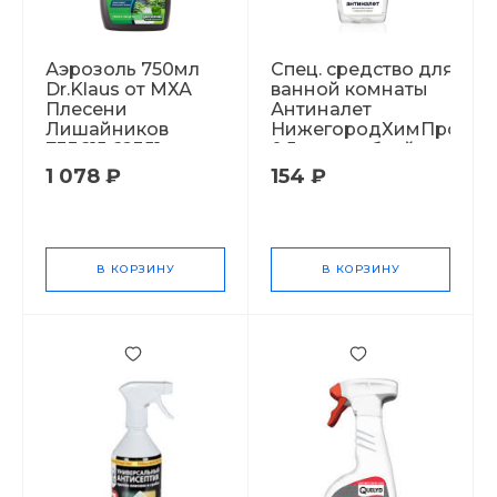
Аэрозоль 750мл
Спец. средство для
Dr.Klaus от МХА
ванной комнаты
Плесени
Антиналет
Лишайников
НижегородХимПром,
733615 62351
0,5 л. с пробкой
триггер 1047051
1 078 ₽
154 ₽
В КОРЗИНУ
В КОРЗИНУ