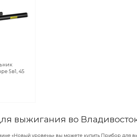
льник
ре 5в1, 45
иг,
4 жала,
ля выжигания во Владивосто
зине «Новый уровень» вы можете купить Прибор для в