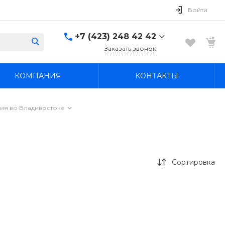
Войти
+7 (423) 248 42 42
Заказать звонок
+7 (423) 248 42 42
КОМПАНИЯ
КОНТАКТЫ
Надеждинский район, п.
Новый, ул.
Первомайская, д. 1а
Пн-Вс: 8:30-19:00
ия во Владивостоке
boss4848@mail.ru
Сортировка