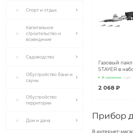
Спорт и отдых
Капитальное
строительство и
возведение
Садоводство
Газовый пая
STAYER в набо
Обустройство бани и
Вт, пьезоподж
В наличии
1 шт
сауны
горелка, фен, 
2 068 ₽
55505-Н6
Обустройство
территории
Прибор д
Дом и дача
В интернет-мага