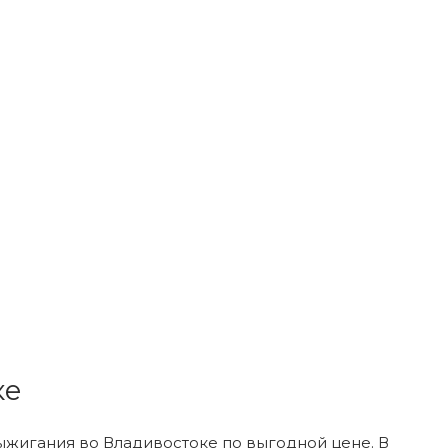
ке
ыжигания во Владивостоке по выгодной цене. В