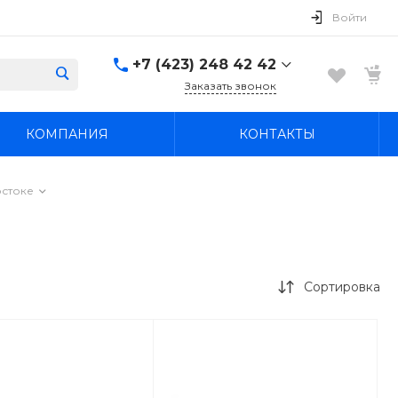
Войти
+7 (423) 248 42 42
Заказать звонок
+7 (423) 248 42 42
КОМПАНИЯ
КОНТАКТЫ
Надеждинский район, п.
Новый, ул.
Первомайская, д. 1а
Пн-Вс: 8:30-19:00
остоке
boss4848@mail.ru
Сортировка