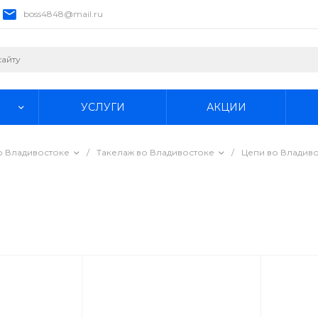
boss4848@mail.ru
УСЛУГИ
АКЦИИ
о Владивостоке
/
Такелаж во Владивостоке
/
Цепи во Владив