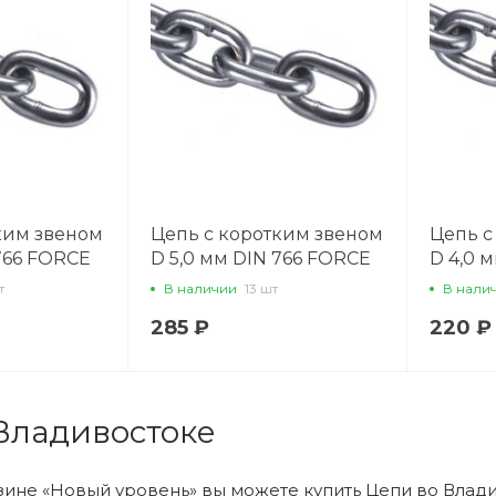
ким звеном
Цепь с коротким звеном
Цепь с
 766 FORCE
D 5,0 мм DIN 766 FORCE
D 4,0 
LI 31760
LIFT 31
т
В наличии
13 шт
В нали
285 ₽
220 ₽
Владивостоке
зине «Новый уровень» вы можете купить Цепи во Влади