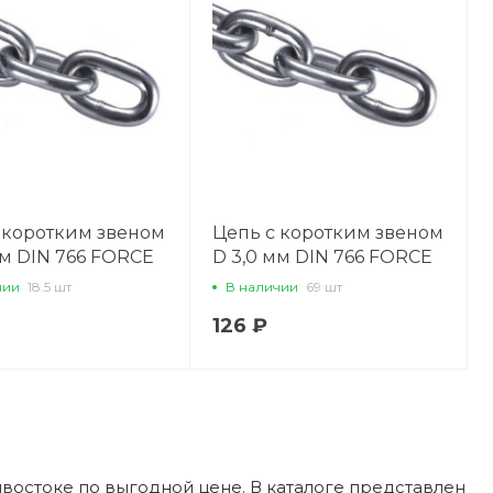
 коротким звеном
Цепь с коротким звеном
мм DIN 766 FORCE
D 3,0 мм DIN 766 FORCE
753
LIFT 31746
чии
18.5 шт
В наличии
69 шт
126 ₽
востоке по выгодной цене. В каталоге представлен