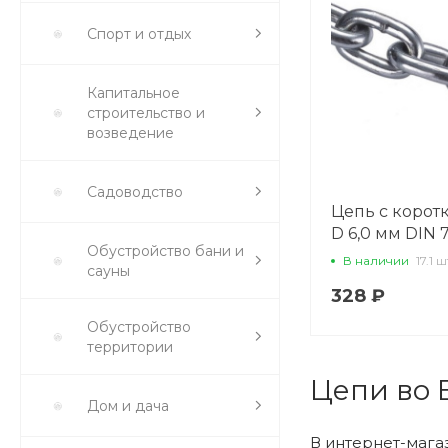
Спорт и отдых
Капитальное
строительство и
возведение
Садоводство
Цепь с корот
D 6,0 мм DIN
Обустройство бани и
LI 31777
В наличии
17.1 ш
сауны
328 ₽
Обустройство
территории
Цепи во 
Дом и дача
В интернет-мага