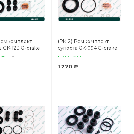
 Ремкомплект
(РК-2) Ремкомплект
а GK-123 G-brake
супорта GK-094 G-brake
чии
1 шт
В наличии
1 шт
1 220 ₽