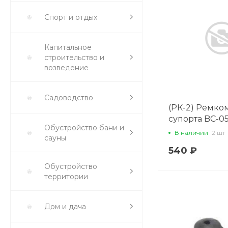
Спорт и отдых
Капитальное
строительство и
возведение
Садоводство
(РК-2) Ремко
супорта BC-0
Обустройство бани и
(04479-30510)
В наличии
2 шт
сауны
540 ₽
Обустройство
территории
Дом и дача