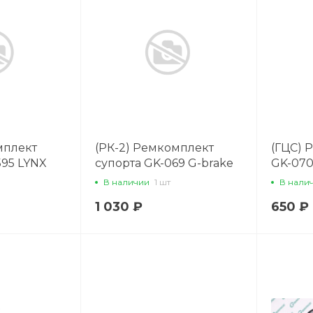
мплект
(РК-2) Ремкомплект
(ГЦС) 
595 LYNX
супорта GK-069 G-brake
GK-070
41120-HC025
В наличии
1 шт
В нали
1 030 ₽
650 ₽