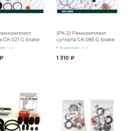
 Ремкомплект
(РК-2) Ремкомплект
а GK-021 G-brake
супорта GK-085 G-brake
04479-33040
чии
1 шт
В наличии
1 шт
 ₽
1 310 ₽