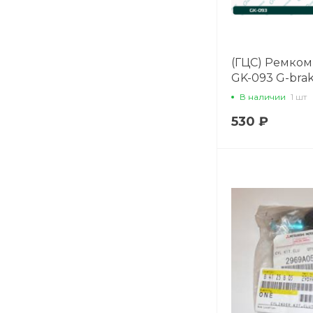
(ГЦС) Ремком
GK-093 G-bra
В наличии
1 шт
530 ₽