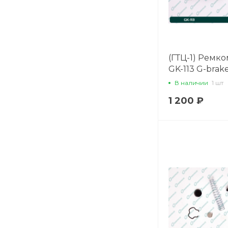
(ГТЦ-1) Ремк
GK-113 G-brak
В наличии
1 шт
1 200 ₽