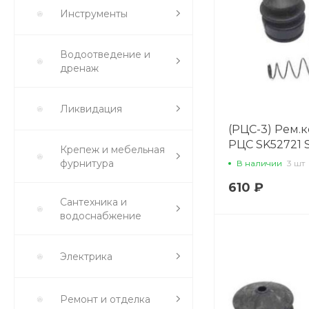
Инструменты
Водоотведение и
дренаж
Ликвидация
(РЦС-3) Рем.
РЦС SK52721 
Крепеж и мебельная
02613
фурнитура
В наличии
3 шт
610 ₽
Сантехника и
водоснабжение
Электрика
Ремонт и отделка