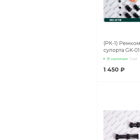
(РК-1) Ремко
супорта GK-01
В наличии
1 шт
1 450 ₽