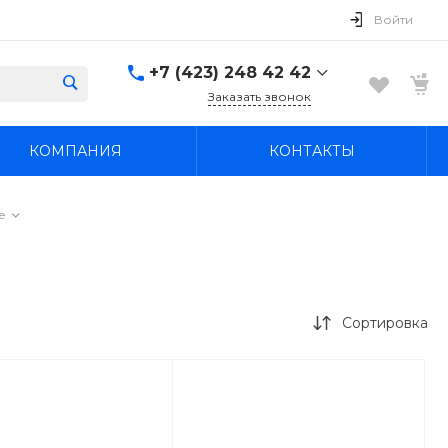
Войти
+7 (423) 248 42 42
Заказать звонок
+7 (423) 248 42 42
КОМПАНИЯ
КОНТАКТЫ
Надеждинский район, п.
Новый, ул.
Первомайская, д. 1а
Пн-Вс: 8:30-19:00
е
boss4848@mail.ru
Сортировка