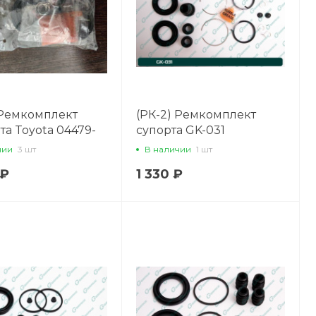
 Ремкомплект
(РК-2) Ремкомплект
та Toyota 04479-
супорта GK-031
РК-3)
чии
3 шт
В наличии
1 шт
 ₽
1 330 ₽