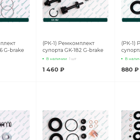
мплект
(РК-1) Ремкомплект
(РК-1)
6 G-brake
супорта GK-182 G-brake
супорт
В наличии
1 шт
В нали
1 460 ₽
880 ₽