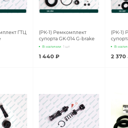
омплект ГТЦ
(РК-1) Ремкомплект
(РК-1)
e
супорта GK-014 G-brake
супорт
В наличии
1 шт
В нали
1 440 ₽
2 370