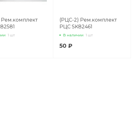
) Рем.комплект
(РЦС-2) Рем.комплект
82581
РЦС SK82461
чии
1 шт
В наличии
1 шт
50 ₽