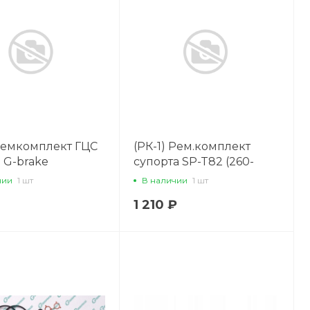
Ремкомплект ГЦС
(РК-1) Рем.комплект
 G-brake
супорта SP-T82 (260-
50082) (SEIKEN)
чии
1 шт
В наличии
1 шт
1 210 ₽