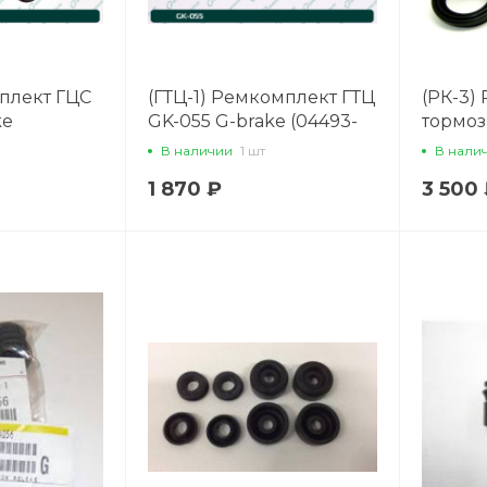
плект ГЦС
(ГТЦ-1) Ремкомплект ГТЦ
(РК-3)
ke
GK-055 G-brake (04493-
тормоз
20310/04493-33040)
44120-
В наличии
1 шт
В нали
1 870 ₽
3 500