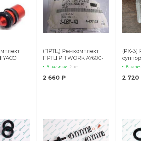
омплект
(ПРТЦ) Ремкомплект
(РК-3)
MIYACO
ПРТЦ PITWORK AY600-
суппор
NS010
53010 (
В наличии
2 шт
В нали
2 660 ₽
2 720