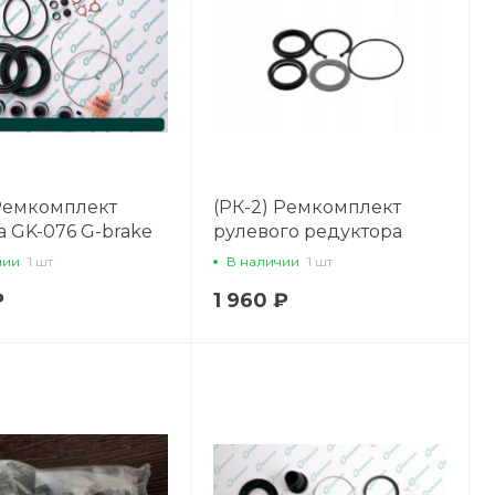
 Ремкомплект
(РК-2) Ремкомплект
а GK-076 G-brake
рулевого редуктора
22100
49202-01J25
чии
1 шт
В наличии
1 шт
₽
1 960 ₽