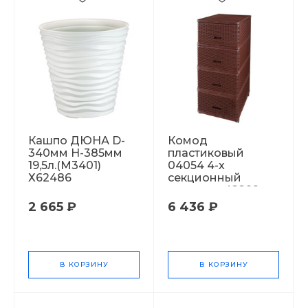
Кашпо ДЮНА D-
Комод
340мм H-385мм
пластиковый
19,5л.(М3401)
04054 4-х
Х62486
секционный
плетенка 42299
2 665 ₽
6 436 ₽
В КОРЗИНУ
В КОРЗИНУ