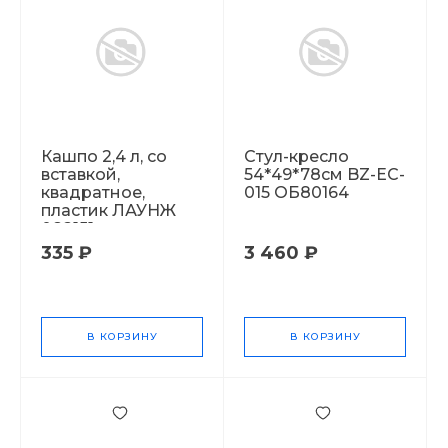
Кашпо 2,4 л, со
Стул-кресло
вставкой,
54*49*78см BZ-EC-
квадратное,
015 ОБ80164
пластик ЛАУНЖ
082151
335 ₽
3 460 ₽
В КОРЗИНУ
В КОРЗИНУ