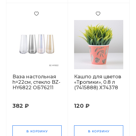
Ваза настольная
Кашпо для цветов
h=22см, стекло BZ-
«Тропики», 0.8 л
HY6822 ОБ76211
(7415888) Х74378
382 ₽
120 ₽
В КОРЗИНУ
В КОРЗИНУ